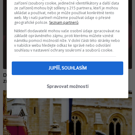
zařízení (soubory cookie, jedinečné identifikátory a další data
ze zařízení) mohou být sdíleny s 215 partnera, kteří je mohou
ukládat a používat, nebo je může používat konkrétně tento
web. My i naši partneři můžeme používat údaje o přesné
geografické poloze.
Seznam partnerů
Někteří dodavatelé mohou vaše osobní údaje zpracovávat na
základě oprávněného zájmu, proti kterému můžete vznést
námitku pomocí možností níže. V dolní části této stránky nebo
v nabídce webu hledejte odkaz ke správě nebo odvolání
souhlasu v nastavení ochrany soukromí a souborů cookie.
JUPÍÍÍ, SOUHLASÍM
Spravovat možnosti