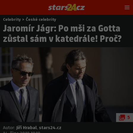
Hl
m
Celebrity
>
České celebrity
Nacházíte
Jaromír Jágr: Po mši za Gotta
se
zde:
zůstal sám v katedrále! Proč?
5
Autor:
Jiří Hrabal
,
stars24.cz