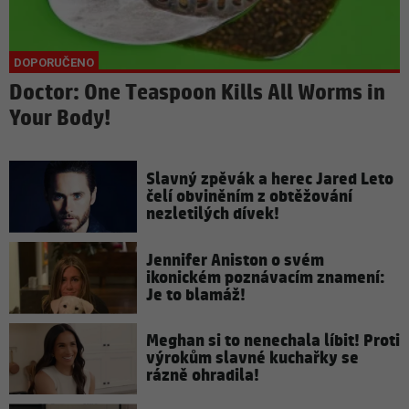
Doctor: One Teaspoon Kills All Worms in
Your Body!
Slavný zpěvák a herec Jared Leto
čelí obviněním z obtěžování
nezletilých dívek!
Jennifer Aniston o svém
ikonickém poznávacím znamení:
Je to blamáž!
Meghan si to nenechala líbit! Proti
výrokům slavné kuchařky se
rázně ohradila!