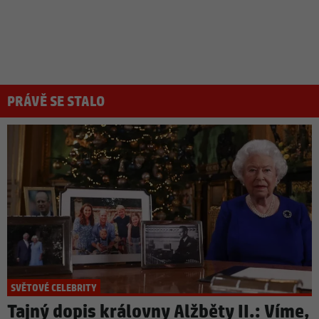
PRÁVĚ SE STALO
SVĚTOVÉ CELEBRITY
Tajný dopis královny Alžběty II.: Víme,