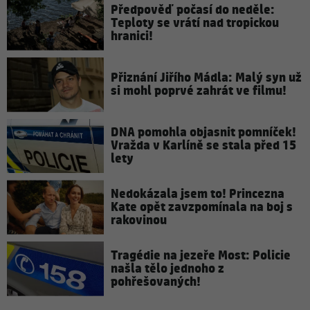
Předpověď počasí do neděle:
Teploty se vrátí nad tropickou
hranici!
Přiznání Jiřího Mádla: Malý syn už
si mohl poprvé zahrát ve filmu!
DNA pomohla objasnit pomníček!
Vražda v Karlíně se stala před 15
lety
Nedokázala jsem to! Princezna
Kate opět zavzpomínala na boj s
rakovinou
Tragédie na jezeře Most: Policie
našla tělo jednoho z
pohřešovaných!