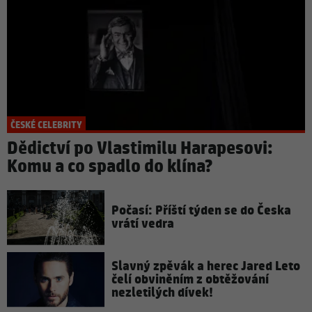
ČESKÉ CELEBRITY
Dědictví po Vlastimilu Harapesovi:
Komu a co spadlo do klína?
Počasí: Příští týden se do Česka
vrátí vedra
Slavný zpěvák a herec Jared Leto
čelí obviněním z obtěžování
nezletilých dívek!