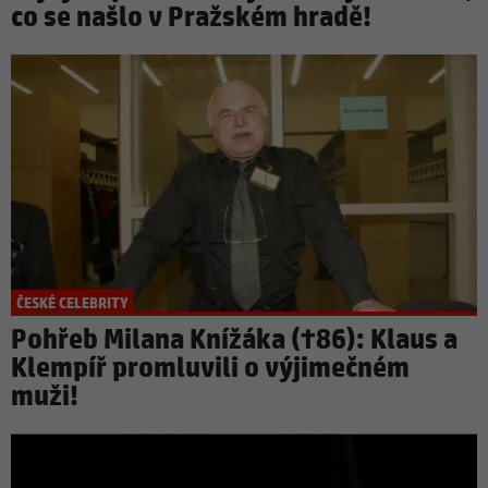
co se našlo v Pražském hradě!
ČESKÉ CELEBRITY
Pohřeb Milana Knížáka (†86): Klaus a
Klempíř promluvili o výjimečném
muži!