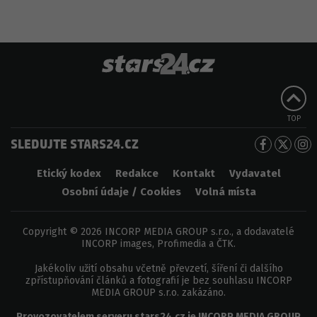
TOP
SLEDUJTE STARS24.CZ
Etický kodex
Redakce
Kontakt
Vydavatel
Osobní údaje / Cookies
Volná místa
Copyright © 2026 INCORP MEDIA GROUP s.r.o., a dodavatelé
INCORP images, Profimedia a ČTK.
Jakékoliv užití obsahu včetně převzetí, šíření či dalšího
zpřístupňování článků a fotografií je bez souhlasu INCORP
MEDIA GROUP s.r.o. zakázáno.
Provozovatelem serveru
stars24.cz
je
INCORP MEDIA GROUP