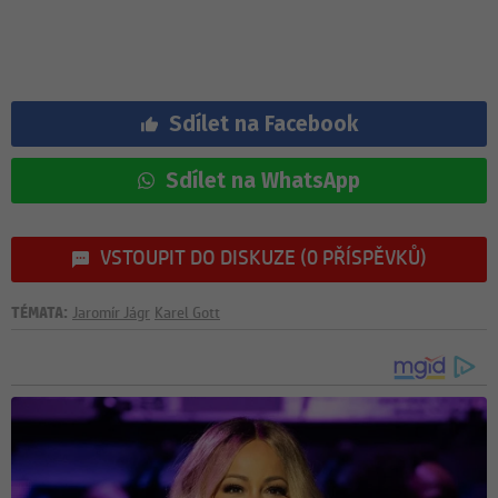
Sdílet na Facebook
Sdílet na WhatsApp
VSTOUPIT DO DISKUZE (0 PŘÍSPĚVKŮ)
TÉMATA:
Jaromír Jágr
Karel Gott