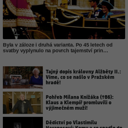
Tajný dopis královny Alžběty II.:
Víme, co se našlo v Pražském
hradě!
Pohřeb Milana Knížáka (†86):
Klaus a Klempíř promluvili o
výjimečném muži!
Dědictví po Vlastimilu