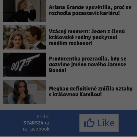
Ariana Grande vysvětlila, proč se
rozhodla pozastavit kariéru!
Vzácný moment: Jeden z členů
královské rodiny poskytnul
médiím rozhovor!
Producentka prozradila, kdy se
dozvíme jméno nového Jamese
Bonda!
Meghan definitivně zničila vztahy
s královnou Kamilou!
Přidej
Like
STARS24.cz
na Facebook