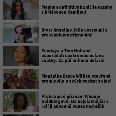
Meghan definitivně zničila vztahy
s královnou Kamilou!
Bratr Angeliny Jolie vystoupil s
překvapivým přiznáním!
Zendaya a Tom Holland
uspořádali soukromou oslavu
svatby. Za půl milionu dolarů!
Manželka Bruce Willise otevřeně
promluvila o svých pocitech viny!
Překvapivé přiznání Whoopi
Goldbergové: Do nejslavnějších
rolí ji původně vůbec nechtěli!