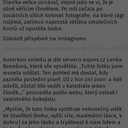
Slavíka velice uznával, stejně jako se ví, že je
silně věřícím člověkem. Po mši začala po
sociálních sítích kolovat fotografie, na které Jágr
rozjímá, zatímco naprostá většina smutečních
hostů už opustila lavice.
Zobrazit příspěvek na Instagramu
Příspěvek sdílený HBhistory (@hbhistory), Říj 13, 2019 v 4:18 PDT
Autorkou snímku je dle serveru expres.cz Lenka
Benešová, která vše vysvětlila. „Tuhle fotku jsem
musela udělat. Ten pohled mě dostal, kdy
zazněla poslední píseň ‚Už z hor zní zvon‘ a lidé
odešli, zůstal tiše sedět v katedrále jeden
člověk…“ prozradila podle webu, který oslovil i
samotného hokejistu.
„Myslím, že tato fotka vystihuje nekonečný vděk
ke Stvořiteli (bohu, vyšší síle, maximální lásce, k
dobru) za jeho lásku a trpělivost k nám lidem a