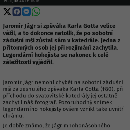
14. října 2019 19:19
Sdílet
Sdílet
Sdílet
Sdílet
na
na
na
na
X
Facebooku
Messengeru
WhatsApp
Jaromír Jágr si zpěváka Karla Gotta velice
vážil, a to dokonce natolik, že po sobotní
zádušní mši zůstal sám v katedrále. Jedna z
přítomných osob jej při rozjímání zachytila.
Legendární hokejista se nakonec k celé
záležitosti vyjádřil.
Jaromír Jágr nemohl chybět na sobotní zádušní
mši za zesnulého zpěváka Karla Gotta (†80), při
příchodu do svatovítské katedrály jej ostatně
zachytil náš fotograf. Pozoruhodný snímek
legendárního hokejisty ovšem vznikl také uvnitř
chrámu.
Je dobře známo, že Jágr mnohonásobného