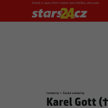
Čtvrtek 6. srpna 2026 | Svátek slaví Oldřiška, zítra Lada
Celebrity
>
České celebrity
Nacházíte
Karel Gott (†
se
zde: