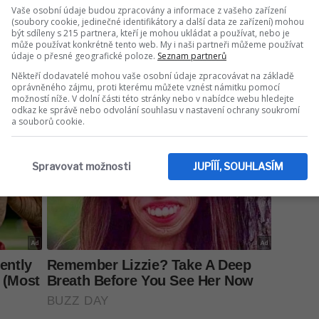
Vaše osobní údaje budou zpracovány a informace z vašeho zařízení
(soubory cookie, jedinečné identifikátory a další data ze zařízení) mohou
být sdíleny s 215 partnera, kteří je mohou ukládat a používat, nebo je
může používat konkrétně tento web. My i naši partneři můžeme používat
údaje o přesné geografické poloze.
Seznam partnerů
Někteří dodavatelé mohou vaše osobní údaje zpracovávat na základě
oprávněného zájmu, proti kterému můžete vznést námitku pomocí
možností níže. V dolní části této stránky nebo v nabídce webu hledejte
odkaz ke správě nebo odvolání souhlasu v nastavení ochrany soukromí
a souborů cookie.
Spravovat možnosti
JUPÍÍÍ, SOUHLASÍM