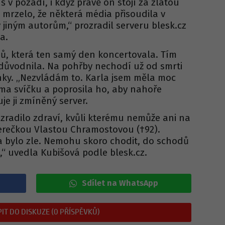
š v pozadí, i když právě on stojí za zlatou
 mrzelo, že některá média přisoudila v
 jiným autorům,“ prozradil serveru blesk.cz
a.
nů, která ten samý den koncertovala. Tím
důvodnila. Na pohřby nechodí už od smrti
ky. „Nezvládám to. Karla jsem měla moc
oma svíčku a poprosila ho, aby nahoře
uje ji zmíněný server.
zradilo zdraví, kvůli kterému nemůže ani na
erečkou Vlastou Chramostovou (†92).
a bylo zle. Nemohu skoro chodit, do schodů
“ uvedla Kubišová podle blesk.cz.
Sdílet na WhatsApp
IT DO DISKUZE (0 PŘÍSPĚVKŮ)