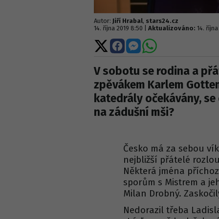
Autor:
Jiří Hrabal
,
stars24.cz
14. října 2019 8:50 |
Aktualizováno:
14. říjn
Sdílet
Sdílet
Sdílet
Sdílet
na
na
na
na
X
Facebooku
Messengeru
WhatsApp
V sobotu se rodina a přá
zpěvákem Karlem Gottem,
katedrály očekávány, se
na zádušní mši?
Česko má za sebou vík
nejbližší přátelé rozl
Některá jména příchoz
sporům s Mistrem a je
Milan Drobný. Zaskoči
Nedorazil třeba Ladisla