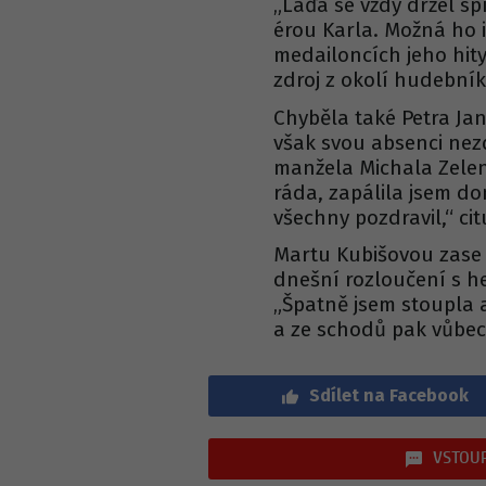
„Láďa se vždy držel spí
érou Karla. Možná ho i
medailoncích jeho hity
zdroj z okolí hudebník
Chyběla také Petra Ja
však svou absenci nez
manžela Michala Zelen
ráda, zapálila jsem d
všechny pozdravil,“ cit
Martu Kubišovou zase 
dnešní rozloučení s h
„Špatně jsem stoupla 
a ze schodů pak vůbec,
Sdílet na Facebook
VSTOUP