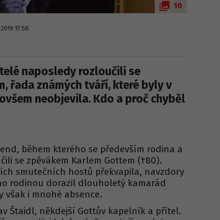
10
a 2019 17:58
telé naposledy rozloučili se
 řada známých tváří, které byly v
 ovšem neobjevila. Kdo a proč chyběl
end, během kterého se především rodina a
oučili se zpěvákem Karlem Gottem (†80).
ích smutečních hostů překvapila, navzdory
ho rodinou dorazil dlouholetý kamarád
ly však i mnohé absence.
v Štaidl, někdejší Gottův kapelník a přítel.