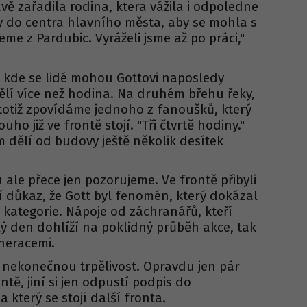
vě zařadila rodina, ktera vážila i odpoledne
ty do centra hlavního města, aby se mohla s
eme z Pardubic. Vyráželi jsme až po práci,"
 kde se lidé mohou Gottovi naposledy
dělí více než hodina. Na druhém břehu řeky,
totiž zpovídáme jednoho z fanoušků, který
ho již ve frontě stojí. "Tři čtvrtě hodiny."
 dělí od budovy ještě několik desítek
 ale přece jen pozorujeme. Ve frontě přibyli
ší důkaz, že Gott byl fenomén, který dokázal
 kategorie. Nápoje od záchranářů, kteří
elý den dohlíží na poklidný průběh akce, tak
eneracemi.
í nekonečnou trpělivost. Opravdu jen pár
ontě, jiní si jen odpustí podpis do
 který se stojí další fronta.