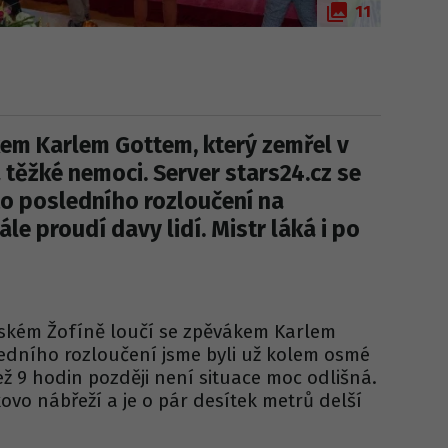
11
kem Karlem Gottem, který zemřel v
a těžké nemoci. Server stars24.cz se
to posledního rozloučení na
le proudí davy lidí. Mistr láká i po
ském Žofíně loučí se zpěvákem Karlem
edního rozloučení jsme byli už kolem osmé
ež 9 hodin později není situace moc odlišná.
vo nábřeží a je o pár desítek metrů delší