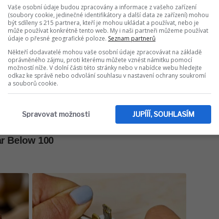
Vaše osobní údaje budou zpracovány a informace z vašeho zařízení
(soubory cookie, jedinečné identifikátory a další data ze zařízení) mohou
být sdíleny s 215 partnera, kteří je mohou ukládat a používat, nebo je
může používat konkrétně tento web. My i naši partneři můžeme používat
údaje o přesné geografické poloze.
Seznam partnerů
Někteří dodavatelé mohou vaše osobní údaje zpracovávat na základě
oprávněného zájmu, proti kterému můžete vznést námitku pomocí
možností níže. V dolní části této stránky nebo v nabídce webu hledejte
odkaz ke správě nebo odvolání souhlasu v nastavení ochrany soukromí
a souborů cookie.
Spravovat možnosti
JUPÍÍÍ, SOUHLASÍM