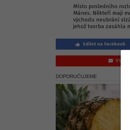
Místo posledního rozlo
Mánes. Někteří mají ev
východu neubrání slzá
jehož tvorba zasáhla mi
Sdílet na Facebook
VSTOUP