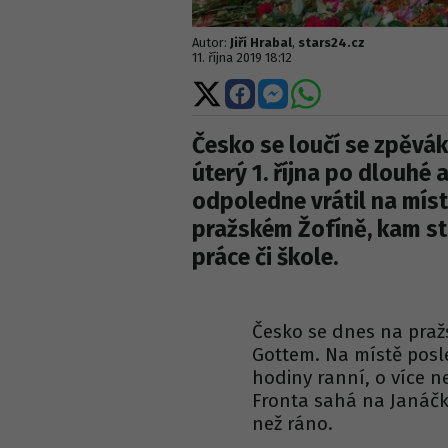
Autor:
Jiří Hrabal
,
stars24.cz
11. října 2019 18:12
Sdílet
Sdílet
Sdílet
Sdílet
na
na
na
na
X
Facebooku
Messengeru
WhatsApp
Česko se loučí se zpěvá
úterý 1. října po dlouhé 
odpoledne vrátil na mís
pražském Žofíně, kam stá
práce či škole.
Česko se dnes na praž
Gottem. Na místě posl
hodiny ranní, o více n
Fronta sahá na Janáčko
než ráno.