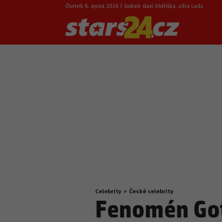
Čtvrtek 6. srpna 2026 | Svátek slaví Oldřiška, zítra Lada
Celebrity
>
České celebrity
Nacházíte
Fenomén Gott
se
zde: