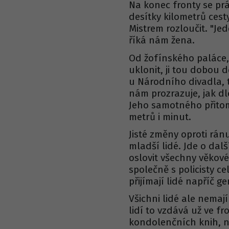
Na konec fronty se prá
desítky kilometrů ces
Mistrem rozloučit. "Jed
říká nám žena.
Od žofínského paláce,
uklonit, ji tou dobou 
u Národního divadla, 
nám prozrazuje, jak dlou
Jeho samotného přitom
metrů i minut.
Jisté změny oproti ránu
mladší lidé. Jde o dal
oslovit všechny věkové
společně s policisty c
přijímají lidé napříč g
Všichni lidé ale nemaj
lidí to vzdává už ve fr
kondolenčních knih, na