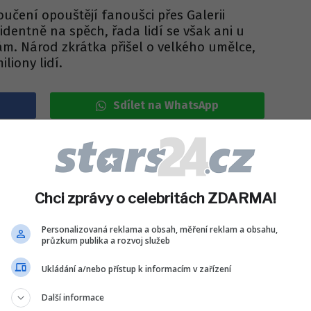
učení opouštějí fanoušci přes Galerii
identně na spěch, řada lidí se však ani u
m. Národ zkrátka přišel o velkého umělce,
liony lidí.
Sdílet na WhatsApp
IT DO DISKUZE (0 PŘÍSPĚVKŮ)
Chci zprávy o celebritách ZDARMA!
Personalizovaná reklama a obsah, měření reklam a obsahu,
průzkum publika a rozvoj služeb
Ukládání a/nebo přístup k informacím v zařízení
Další informace