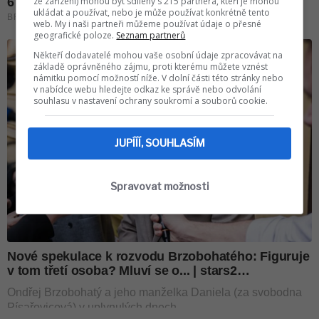
ze zařízení) mohou být sdíleny s 215 partnera, kteří je mohou
ukládat a používat, nebo je může používat konkrétně tento
web. My i naši partneři můžeme používat údaje o přesné
geografické poloze.
Seznam partnerů
Někteří dodavatelé mohou vaše osobní údaje zpracovávat na
základě oprávněného zájmu, proti kterému můžete vznést
námitku pomocí možností níže. V dolní části této stránky nebo
v nabídce webu hledejte odkaz ke správě nebo odvolání
souhlasu v nastavení ochrany soukromí a souborů cookie.
JUPÍÍÍ, SOUHLASÍM
Spravovat možnosti