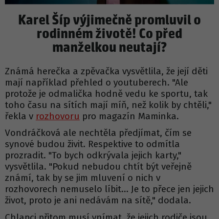
Karel Šíp výjimečně promluvil o
rodinném životě! Co před
manželkou neutají?
Známá herečka a zpěvačka vysvětlila, že její děti
mají například přehled o youtuberech. "Ale
protože je odmalička hodně vedu ke sportu, tak
toho času na sítích mají míň, než kolik by chtěli,"
řekla v
rozhovoru
pro magazín Maminka.
Vondráčková ale nechtěla předjímat, čím se
synové budou živit. Respektive to odmítla
prozradit. "To bych odkrývala jejich karty,"
vysvětlila. "Pokud nebudou chtít být veřejně
známí, tak by se jim mluvení o nich v
rozhovorech nemuselo líbit… Je to přece jen jejich
život, proto je ani nedávám na sítě," dodala.
Chlapci přitom musí vnímat, že jejich rodiče jsou