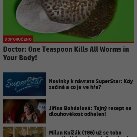
Doctor: One Teaspoon Kills All Worms in
Your Body!
Novinky k návratu SuperStar: Kdy
začíná a co je ve hře?
Jiřina Bohdalová: Tajný recept na
dlouhověkost odhalen!
Milan Knížák (†86) už se toho