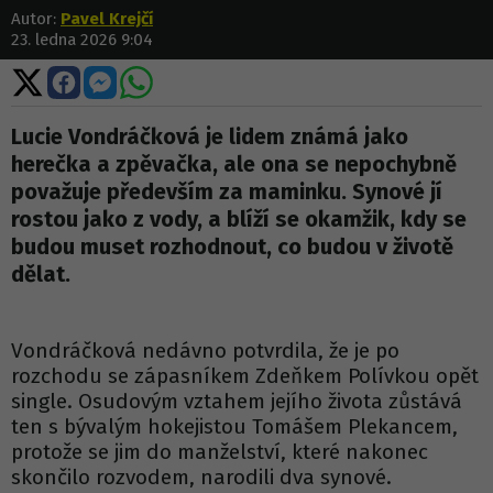
Autor:
Pavel Krejčí
23. ledna 2026 9:04
Sdílet
Sdílet
Sdílet
Sdílet
na
na
na
na
X
Facebooku
Messengeru
WhatsApp
Lucie Vondráčková je lidem známá jako
herečka a zpěvačka, ale ona se nepochybně
považuje především za maminku. Synové jí
rostou jako z vody, a blíží se okamžik, kdy se
budou muset rozhodnout, co budou v životě
dělat.
Vondráčková nedávno potvrdila, že je po
rozchodu se zápasníkem Zdeňkem Polívkou opět
single. Osudovým vztahem jejího života zůstává
ten s bývalým hokejistou Tomášem Plekancem,
protože se jim do manželství, které nakonec
skončilo rozvodem, narodili dva synové.