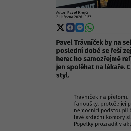
Autor:
Pavel Krejčí
21. března 2026 13:57
Sdílet
Sdílet
Sdílet
Sdílet
na
na
na
na
X
Facebooku
Messengeru
WhatsApp
Pavel Trávníček by na se
poslední době se řeší ze
herec ho samozřejmě ref
jen spoléhat na lékaře. C
styl.
Trávníček na přelomu 
fanoušky, protože jej 
nemocnici podstoupil č
levé srdeční komory sl
Popelky prozradil v a