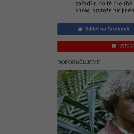
zařadím do té dlouhé ř
show, protože nic jin
Sdílet na Facebook
VSTOUP