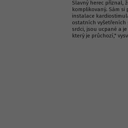
Slavný herec přiznal, 
komplikovaný. Sám si 
instalace kardiostimulá
ostatních vyšetřeních 
srdci, jsou ucpané a j
který je průchozí," vysv