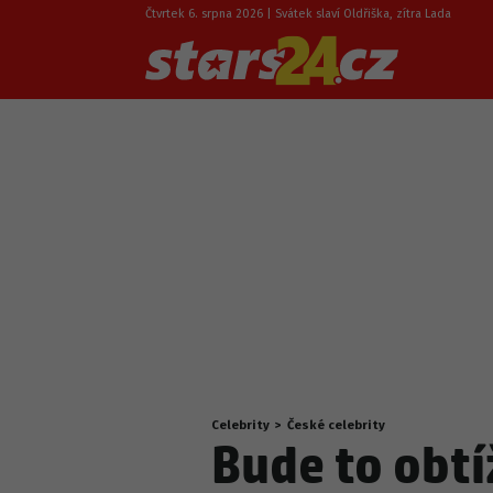
Čtvrtek 6. srpna 2026 | Svátek slaví Oldřiška, zítra Lada
Celebrity
>
České celebrity
Nacházíte
Bude to obtí
se
zde: