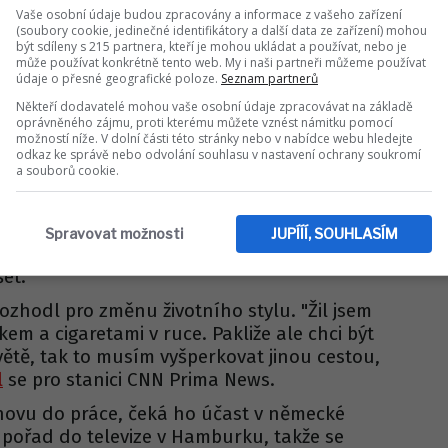
Vaše osobní údaje budou zpracovány a informace z vašeho zařízení
(soubory cookie, jedinečné identifikátory a další data ze zařízení) mohou
být sdíleny s 215 partnera, kteří je mohou ukládat a používat, nebo je
ČESKÉ CELEBRITY
může používat konkrétně tento web. My i naši partneři můžeme používat
s už do Česka nepřijede:
údaje o přesné geografické poloze.
Seznam partnerů
 reaguje na smutnou
Někteří dodavatelé mohou vaše osobní údaje zpracovávat na základě
oprávněného zájmu, proti kterému můžete vznést námitku pomocí
možností níže. V dolní části této stránky nebo v nabídce webu hledejte
zprávu!
odkaz ke správě nebo odvolání souhlasu v nastavení ochrany soukromí
a souborů cookie.
l, jak si stojí po poslední kontrole u
kal mi, že mám 40 procent výkonnosti srdce,
Spravovat možnosti
JUPÍÍÍ, SOUHLASÍM
sem si: 'Jenom?' Ale co bych prý chtěl po té
šet.
ozhodl pro změnu životního stylu. "Žil jsem
em a cigaretami v ruce. Pakliže ale chci být
světě, tak to musím vyšperkovat jinou cestou,
l
se pro stanici CNN Prima News.
novu do práce, čeká ho účast v německé
 pořad do televize v Hamburku, takže se