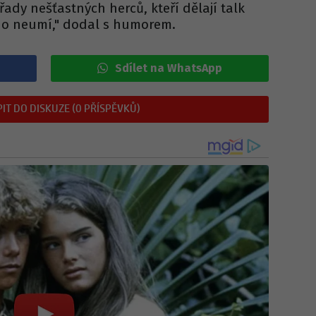
ady nešťastných herců, kteří dělají talk
ého neumí," dodal s humorem.
Sdílet na WhatsApp
IT DO DISKUZE (0 PŘÍSPĚVKŮ)