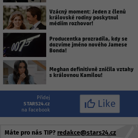
Vzácný moment: Jeden z členů
královské rodiny poskytnul
médiím rozhovor!
Producentka prozradila, kdy se
dozvíme jméno nového Jamese
Bonda!
Meghan definitivně zničila vztahy
s královnou Kamilou!
Přidej
Like
STARS24.cz
na Facebook
Máte pro nás TIP?
redakce@stars24.cz