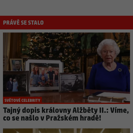
PRÁVĚ SE STALO
SVĚTOVÉ CELEBRITY
Tajný dopis královny Alžběty II.: Víme,
co se našlo v Pražském hradě!