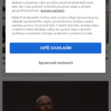
ukládat a používat, nebo je může používat konkrétně tento
web. My i naši partneři můžeme používat údaje o přesné
geografické poloze.
Seznam partnerů
Někteří dodavatelé mohou vaše osobní údaje zpracovávat na
základě oprávněného zájmu, proti kterému můžete vznést
námitku pomocí možností níže. V dolní části této stránky nebo
v nabídce webu hledejte odkaz ke správě nebo odvolání
souhlasu v nastavení ochrany soukromí a souborů cookie.
JUPÍÍÍ, SOUHLASÍM
Spravovat možnosti