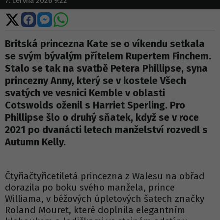
7. června 2026 9:22
Sdílet
Sdílet
Sdílet
Sdílet
na
na
na
na
X
Facebooku
Messengeru
WhatsApp
Britská princezna Kate se o víkendu setkala
se svým bývalým přítelem Rupertem Finchem.
Stalo se tak na svatbě Petera Phillipse, syna
princezny Anny, který se v kostele Všech
svatých ve vesnici Kemble v oblasti
Cotswolds oženil s Harriet Sperling. Pro
Phillipse šlo o druhý sňatek, když se v roce
2021 po dvanácti letech manželství rozvedl s
Autumn Kelly.
Čtyřiačtyřicetiletá princezna z Walesu na obřad
dorazila po boku svého manžela, prince
Williama, v béžových úpletových šatech značky
Roland Mouret, které doplnila elegantním