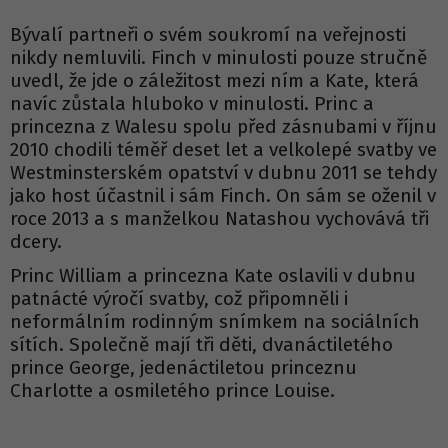
Bývalí partneři o svém soukromí na veřejnosti
nikdy nemluvili. Finch v minulosti pouze stručně
uvedl, že jde o záležitost mezi ním a Kate, která
navíc zůstala hluboko v minulosti. Princ a
princezna z Walesu spolu před zásnubami v říjnu
2010 chodili téměř deset let a velkolepé svatby ve
Westminsterském opatství v dubnu 2011 se tehdy
jako host účastnil i sám Finch. On sám se oženil v
roce 2013 a s manželkou Natashou vychovává tři
dcery.
Princ William a princezna Kate oslavili v dubnu
patnácté výročí svatby, což připomněli i
neformálním rodinným snímkem na sociálních
sítích. Společně mají tři děti, dvanáctiletého
prince George, jedenáctiletou princeznu
Charlotte a osmiletého prince Louise.