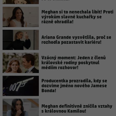
Meghan si to nenechala líbit! Proti
výrokům slavné kuchařky se
rázně ohradila!
Ariana Grande vysvětlila, proč se
rozhodla pozastavit kariéru!
Vzácný moment: Jeden z členů
královské rodiny poskytnul
médiím rozhovor!
Producentka prozradila, kdy se
dozvíme jméno nového Jamese
Bonda!
Meghan definitivně zničila vztahy
s královnou Kamilou!