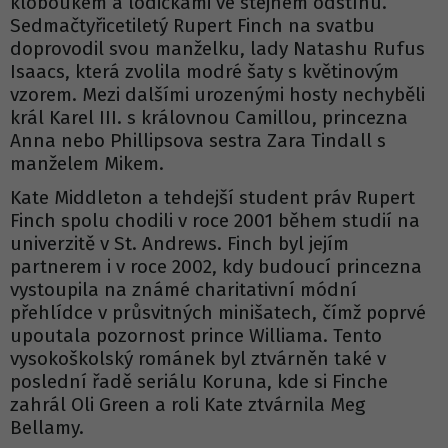
kloboukem a lodičkami ve stejném odstínu.
Sedmačtyřicetiletý Rupert Finch na svatbu
doprovodil svou manželku, lady Natashu Rufus
Isaacs, která zvolila modré šaty s květinovým
vzorem. Mezi dalšími urozenými hosty nechyběli
král Karel III. s královnou Camillou, princezna
Anna nebo Phillipsova sestra Zara Tindall s
manželem Mikem.
Kate Middleton a tehdejší student práv Rupert
Finch spolu chodili v roce 2001 během studií na
univerzitě v St. Andrews. Finch byl jejím
partnerem i v roce 2002, kdy budoucí princezna
vystoupila na známé charitativní módní
přehlídce v průsvitných minišatech, čímž poprvé
upoutala pozornost prince Williama. Tento
vysokoškolský románek byl ztvárněn také v
poslední řadě seriálu Koruna, kde si Finche
zahrál Oli Green a roli Kate ztvárnila Meg
Bellamy.