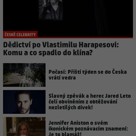
ČESKÉ CELEBRITY
Dědictví po Vlastimilu Harapesovi:
Komu a co spadlo do klína?
Počasí: Příští týden se do Česka
vrátí vedra
Slavný zpěvák a herec Jared Leto
čelí obviněním z obtěžování
nezletilých dívek!
Jennifer Aniston o svém
ikonickém poznávacím znamení:
Je to blamáž!