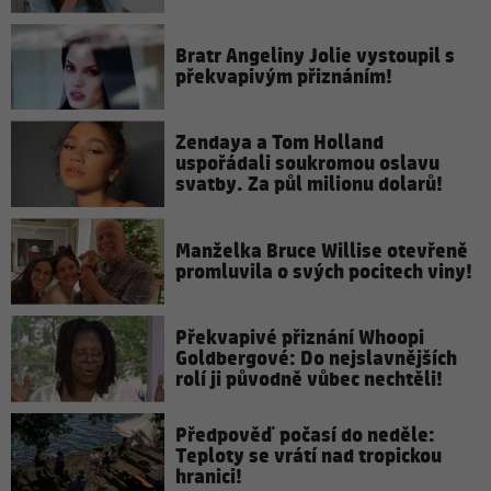
Bratr Angeliny Jolie vystoupil s
překvapivým přiznáním!
Zendaya a Tom Holland
uspořádali soukromou oslavu
svatby. Za půl milionu dolarů!
Manželka Bruce Willise otevřeně
promluvila o svých pocitech viny!
Překvapivé přiznání Whoopi
Goldbergové: Do nejslavnějších
rolí ji původně vůbec nechtěli!
Předpověď počasí do neděle:
Teploty se vrátí nad tropickou
hranici!