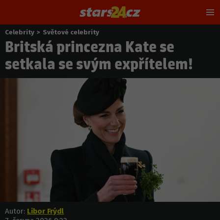
Hl
m
Celebrity
>
Světové celebrity
Nacházíte
Britská princezna Kate se
se
zde:
setkala se svým expřítelem!
Autor:
Libor Frýdl