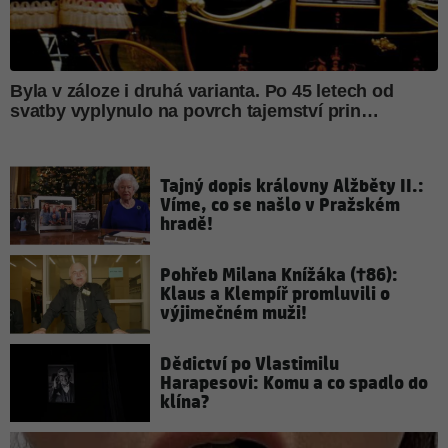
Tajný dopis královny Alžběty II.:
Víme, co se našlo v Pražském
hradě!
Pohřeb Milana Knížáka (†86):
Klaus a Klempíř promluvili o
výjimečném muži!
Dědictví po Vlastimilu
Harapesovi: Komu a co spadlo do
klína?