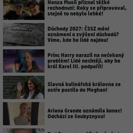
Honza Musil přiznal těžké
rozhodnutí: Roky se připravoval,
stejně to nebylo lehké!
Důchody 2027: ČSSZ mění
oznámení o zvýšení důchodů?
Víme, kde ho lidé najdou!
Princ Harry narazil na nečekaný
problém! Lidé nechtějí, aby ho
král Karel III. podpořil!
Slavná kulinářská královna se
ostře pustila do Meghan!
Ariana Grande oznámila konec!
Odchází ze šoubyznysu!