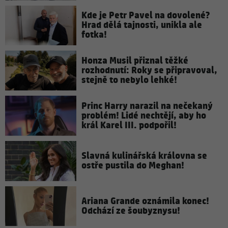
Kde je Petr Pavel na dovolené?
Hrad dělá tajnosti, unikla ale
fotka!
Honza Musil přiznal těžké
rozhodnutí: Roky se připravoval,
stejně to nebylo lehké!
Princ Harry narazil na nečekaný
problém! Lidé nechtějí, aby ho
král Karel III. podpořil!
Slavná kulinářská královna se
ostře pustila do Meghan!
Ariana Grande oznámila konec!
Odchází ze šoubyznysu!