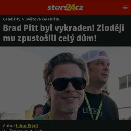
Hl
m
Celebrity
>
Světové celebrity
Nacházíte
Brad Pitt byl vykraden! Zloději
se
zde:
mu zpustošili celý dům!
Autor:
Libor Frýdl