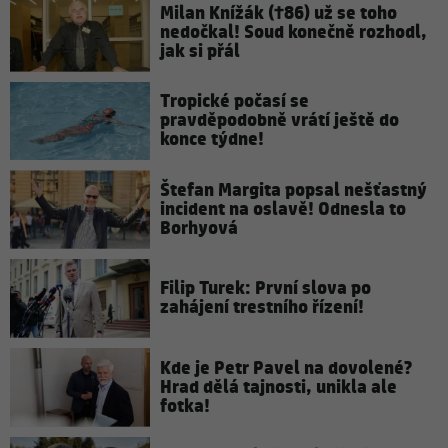
Milan Knížák (†86) už se toho
nedočkal! Soud konečně rozhodl,
jak si přál
Tropické počasí se
pravděpodobně vrátí ještě do
konce týdne!
Štefan Margita popsal nešťastný
incident na oslavě! Odnesla to
Borhyová
Filip Turek: První slova po
zahájení trestního řízení!
Kde je Petr Pavel na dovolené?
Hrad dělá tajnosti, unikla ale
fotka!