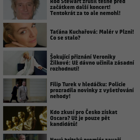
Rod Stewart zrušil těsně před
začátkem další koncert!
Tentokrát za to ale nemohl!
Taťána Kuchařová: Malér v Plzni!
Co se stalo?
Šokující přiznání Veroniky
Žilkové: Už dávno učinila zásadní
rozhodnutí!
Filip Turek v hledáčku: Policie
prozradila novinky z vyšetřování
nehody!
Kdo zkusí pro Česko získat
Oscara? Už je pouze pět
kandidátů!