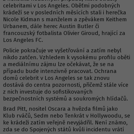
celebritami v Los Angeles. Oběťmi podobných
krádeží se v posledních měsících stali i herečka
Nicole Kidman s manželem a zpěvákem Keithem
Urbanem, dále herec Austin Butler či
francouzský fotbalista Olivier Giroud, hrající za
Los Angeles FC.
Policie pokračuje ve vyšetřování a zatím nebyl
nikdo zatčen. Vzhledem k vysokému profilu oběti
a mediálnímu zájmu lze očekávat, že se na
případu bude intenzivně pracovat. Ochrana
domů celebrit v Los Angeles se tak znovu
dostává do centra pozornosti, přičemž stále více
z nich investuje do sofistikovaných
bezpečnostních systémů a soukromých hlídačů.
Brad Pitt, nositel Oscara a hvězda filmů jako
Klub rváčů, Sedm nebo Tenkrát v Hollywoodu, se
ke krádeži zatím veřejně nevyjádřil. Není známo,
zda se do Spojených států kvůli incidentu vrátí