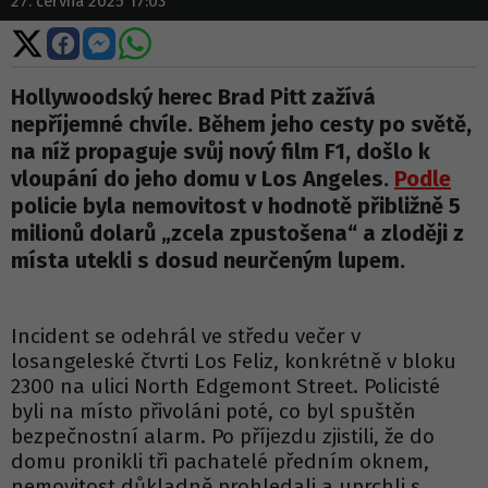
27. června 2025 17:03
Sdílet
Sdílet
Sdílet
Sdílet
na
na
na
na
X
Facebooku
Messengeru
WhatsApp
Hollywoodský herec Brad Pitt zažívá
nepříjemné chvíle. Během jeho cesty po světě,
na níž propaguje svůj nový film F1, došlo k
vloupání do jeho domu v Los Angeles.
Podle
policie byla nemovitost v hodnotě přibližně 5
milionů dolarů „zcela zpustošena“ a zloději z
místa utekli s dosud neurčeným lupem.
Incident se odehrál ve středu večer v
losangeleské čtvrti Los Feliz, konkrétně v bloku
2300 na ulici North Edgemont Street. Policisté
byli na místo přivoláni poté, co byl spuštěn
bezpečnostní alarm. Po příjezdu zjistili, že do
domu pronikli tři pachatelé předním oknem,
nemovitost důkladně prohledali a uprchli s