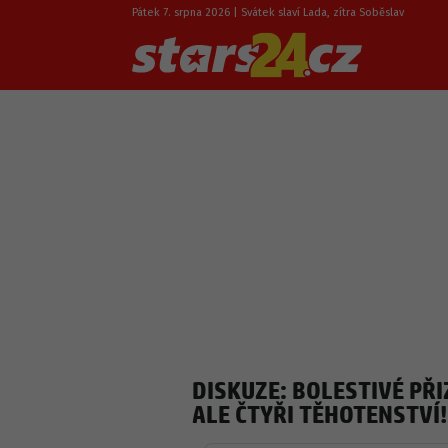
Pátek 7. srpna 2026 | Svátek slaví Lada, zítra Soběslav
DISKUZE: BOLESTIVÉ PŘI
ALE ČTYŘI TĚHOTENSTVÍ!