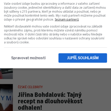
Vaše osobní údaje budou zpracovány a informace z vašeho zařízení
SuperStar: Kdy začíná a co
(soubory cookie, jedinečné identifikátory a další data ze zařízení) mohou
je ve hře?
být sdíleny s 215 partnera, kteří je mohou ukládat a používat, nebo je
může používat konkrétně tento web. My i naši partneři můžeme používat
údaje o přesné geografické poloze.
Seznam partnerů
Někteří dodavatelé mohou vaše osobní údaje zpracovávat na základě
oprávněného zájmu, proti kterému můžete vznést námitku pomocí
možností níže. V dolní části této stránky nebo v nabídce webu hledejte
odkaz ke správě nebo odvolání souhlasu v nastavení ochrany soukromí
KRIMI
a souborů cookie.
Policie povolala
kriminalisty: Násilný čin na
Spravovat možnosti
JUPÍÍÍ, SOUHLASÍM
Valašsku!
ČESKÉ CELEBRITY
Jiřina Bohdalová: Tajný
recept na dlouhověkost
odhalen!