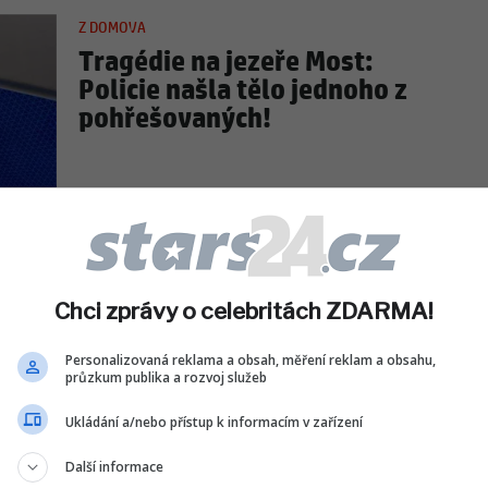
Z DOMOVA
Tragédie na jezeře Most:
Policie našla tělo jednoho z
pohřešovaných!
ČESKÉ CELEBRITY
Dominika Gottová nad
propastí? Výčet jejích
Chci zprávy o celebritách ZDARMA!
problémů bere dech!
Personalizovaná reklama a obsah, měření reklam a obsahu,
průzkum publika a rozvoj služeb
Ukládání a/nebo přístup k informacím v zařízení
ČESKÉ CELEBRITY
Další informace
Novinky k návratu