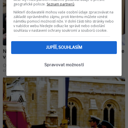
geografické poloze.
Seznam partnerů
Někteří dodavatelé mohou vaše osobní údaje zpracovávat na
základě oprávněného zájmu, proti kterému můžete vznést
námitku pomocí možností níže. V dolní části této stránky nebo
v nabídce webu hledejte odkaz ke správě nebo odvolání
souhlasu v nastavení ochrany soukromí a souborů cookie.
JUPÍÍÍ, SOUHLASÍM
Spravovat možnosti