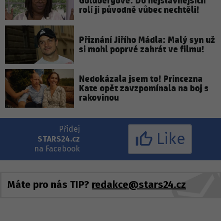
Goldbergové: Do nejslavnějších
rolí ji původně vůbec nechtěli!
Přiznání Jiřího Mádla: Malý syn už
si mohl poprvé zahrát ve filmu!
Nedokázala jsem to! Princezna
Kate opět zavzpomínala na boj s
rakovinou
Přidej
Like
STARS24.cz
na Facebook
Máte pro nás TIP?
redakce@stars24.cz