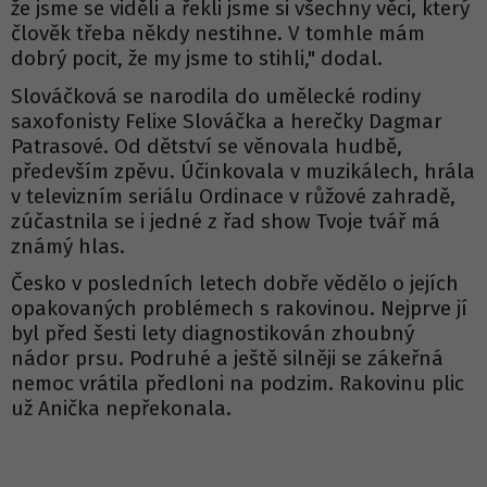
že jsme se viděli a řekli jsme si všechny věci, který
člověk třeba někdy nestihne. V tomhle mám
dobrý pocit, že my jsme to stihli," dodal.
Slováčková se narodila do umělecké rodiny
saxofonisty Felixe Slováčka a herečky Dagmar
Patrasové. Od dětství se věnovala hudbě,
především zpěvu. Účinkovala v muzikálech, hrála
v televizním seriálu Ordinace v růžové zahradě,
zúčastnila se i jedné z řad show Tvoje tvář má
známý hlas.
Česko v posledních letech dobře vědělo o jejích
opakovaných problémech s rakovinou. Nejprve jí
byl před šesti lety diagnostikován zhoubný
nádor prsu. Podruhé a ještě silněji se zákeřná
nemoc vrátila předloni na podzim. Rakovinu plic
už Anička nepřekonala.