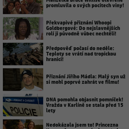
Manželka Bruce Willise otevřeně
promluvila o svých pocitech viny!
Překvapivé přiznání Whoopi
Goldbergové: Do nejslavnějších
rolí ji původně vůbec nechtěli!
Předpověď počasí do neděle:
Teploty se vrátí nad tropickou
hranici!
Přiznání Jiřího Mádla: Malý syn už
si mohl poprvé zahrát ve filmu!
DNA pomohla objasnit pomníček!
Vražda v Karlíně se stala před 15
lety
Nedokázala jsem to! Princezna