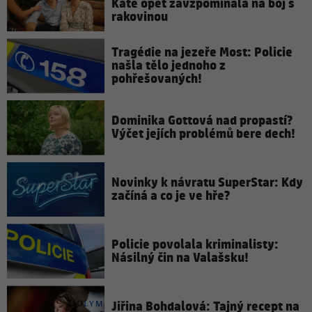
Kate opět zavzpomínala na boj s
rakovinou
Tragédie na jezeře Most: Policie
našla tělo jednoho z
pohřešovaných!
Dominika Gottová nad propastí?
Výčet jejích problémů bere dech!
Novinky k návratu SuperStar: Kdy
začíná a co je ve hře?
Policie povolala kriminalisty:
Násilný čin na Valašsku!
Jiřina Bohdalová: Tajný recept na