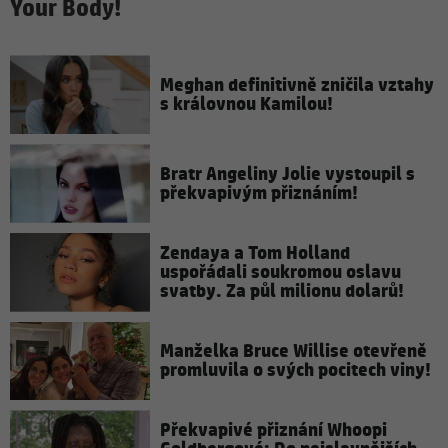
Your Body!
Meghan definitivně zničila vztahy
s královnou Kamilou!
Bratr Angeliny Jolie vystoupil s
překvapivým přiznáním!
Zendaya a Tom Holland
uspořádali soukromou oslavu
svatby. Za půl milionu dolarů!
Manželka Bruce Willise otevřeně
promluvila o svých pocitech viny!
Překvapivé přiznání Whoopi