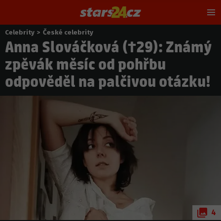
Hl
m
Celebrity
>
České celebrity
Nacházíte
Anna Slováčková (†29): Známý
se
zde:
zpěvák měsíc od pohřbu
odpověděl na palčivou otázku!
4