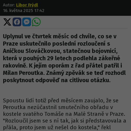
Autor:
Libor Frýdl
16. května 2025 17:42
Sdílet
Sdílet
Sdílet
Sdílet
na
na
na
na
X
Facebooku
Messengeru
WhatsApp
Uplynul ve čtvrtek měsíc od chvíle, co se v
Praze uskutečnilo poslední rozloučení s
Aničkou Slováčkovou, statečnou bojovnicí,
která v pouhých 29 letech podlehla zákeřné
rakovině. K jejím oporám z řad přátel patřil i
Milan Peroutka. Známý zpěvák se teď rozhodl
poskytnout odpověď na citlivou otázku.
Spoustu lidí totiž před měsícem zaujalo, že se
Peroutka nezúčastnil smutečního obřadu v
kostele svatého Tomáše na Malé Straně v Praze.
"Rozloučil jsem se s ní tak, jak si představovala a
přála, proto jsem už nešel do kostela," řekl