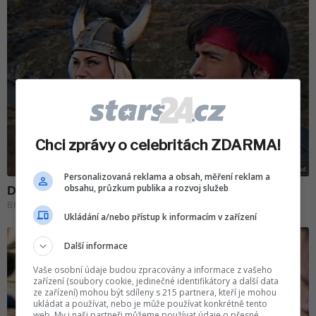
Chci zprávy o celebritách ZDARMA!
Personalizovaná reklama a obsah, měření reklam a
obsahu, průzkum publika a rozvoj služeb
Ukládání a/nebo přístup k informacím v zařízení
Další informace
Vaše osobní údaje budou zpracovány a informace z vašeho
zařízení (soubory cookie, jedinečné identifikátory a další data
ze zařízení) mohou být sdíleny s 215 partnera, kteří je mohou
ukládat a používat, nebo je může používat konkrétně tento
web. My i naši partneři můžeme používat údaje o přesné