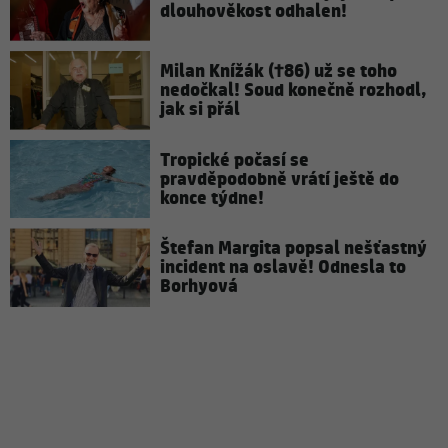
dlouhověkost odhalen!
Milan Knížák (†86) už se toho
nedočkal! Soud konečně rozhodl,
jak si přál
Tropické počasí se
pravděpodobně vrátí ještě do
konce týdne!
Štefan Margita popsal nešťastný
incident na oslavě! Odnesla to
Borhyová