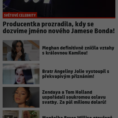
SVĚTOVÉ CELEBRITY
Producentka prozradila, kdy se
dozvíme jméno nového Jamese Bonda!
Meghan definitivně zničila vztahy
s královnou Kamilou!
Bratr Angeliny Jolie vystoupil s
překvapivým přiznáním!
Zendaya a Tom Holland
uspořádali soukromou oslavu
svatby. Za půl milionu dolarů!