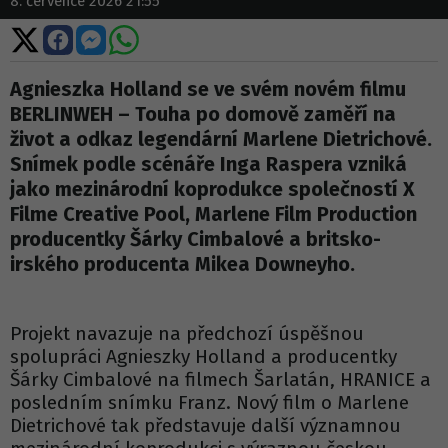
8. července 2026 21:55
Sdílet
Sdílet
Sdílet
Sdílet
na
na
na
na
X
Facebooku
Messengeru
WhatsApp
Agnieszka Holland se ve svém novém filmu
BERLINWEH – Touha po domově zaměří na
život a odkaz legendární Marlene Dietrichové.
Snímek podle scénáře Inga Raspera vzniká
jako mezinárodní koprodukce společností X
Filme Creative Pool, Marlene Film Production
producentky Šárky Cimbalové a britsko-
irského producenta Mikea Downeyho.
Projekt navazuje na předchozí úspěšnou
spolupráci Agnieszky Holland a producentky
Šárky Cimbalové na filmech Šarlatán, HRANICE a
posledním snímku Franz. Nový film o Marlene
Dietrichové tak představuje další významnou