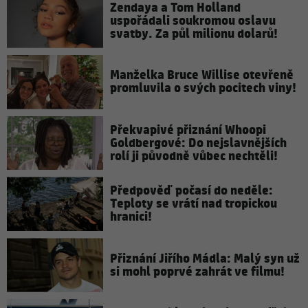
Zendaya a Tom Holland
uspořádali soukromou oslavu
svatby. Za půl milionu dolarů!
Manželka Bruce Willise otevřeně
promluvila o svých pocitech viny!
Překvapivé přiznání Whoopi
Goldbergové: Do nejslavnějších
rolí ji původně vůbec nechtěli!
Předpověď počasí do neděle:
Teploty se vrátí nad tropickou
hranici!
Přiznání Jiřího Mádla: Malý syn už
si mohl poprvé zahrát ve filmu!