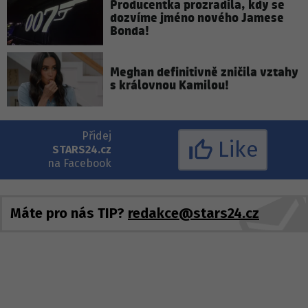
Producentka prozradila, kdy se
dozvíme jméno nového Jamese
Bonda!
Meghan definitivně zničila vztahy
s královnou Kamilou!
Přidej
Like
STARS24.cz
na Facebook
Máte pro nás TIP?
redakce@stars24.cz