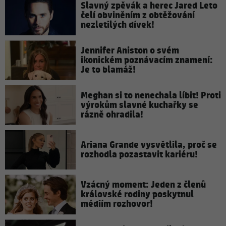
Slavný zpěvák a herec Jared Leto
čelí obviněním z obtěžování
nezletilých dívek!
Jennifer Aniston o svém
ikonickém poznávacím znamení:
Je to blamáž!
Meghan si to nenechala líbit! Proti
výrokům slavné kuchařky se
rázně ohradila!
Ariana Grande vysvětlila, proč se
rozhodla pozastavit kariéru!
Vzácný moment: Jeden z členů
královské rodiny poskytnul
médiím rozhovor!