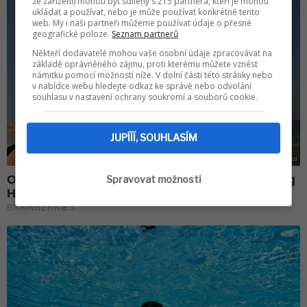
ze zařízení) mohou být sdíleny s 215 partnera, kteří je mohou
ukládat a používat, nebo je může používat konkrétně tento
web. My i naši partneři můžeme používat údaje o přesné
geografické poloze.
Seznam partnerů
Někteří dodavatelé mohou vaše osobní údaje zpracovávat na
základě oprávněného zájmu, proti kterému můžete vznést
námitku pomocí možností níže. V dolní části této stránky nebo
v nabídce webu hledejte odkaz ke správě nebo odvolání
souhlasu v nastavení ochrany soukromí a souborů cookie.
JUPÍÍÍ, SOUHLASÍM
Spravovat možnosti