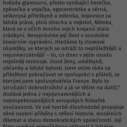
hvězda glamouru, přesto vynikající herečka,
zpěvačka a vojačka, egocentristka a věrná,
velkorysá přítelkyně a milenka, bojovnice za
lidská práva, plná strachu a nejistot, Němka,
která se v očích mnoha svých krajanů stala
zrádkyní. Nevyprávíme její život v souvislém
lineárním vyprávění. Hledáme ty zlomové
okamžiky, ve kterých se odráží to nejdůležitější a
nejuniverzálnější – to, co dnes v jejím osudu
nejsilněji rezonuje. Osud ženy, umělkyně,
občanky a lidské bytosti. Jsem velmi ráda za
příležitost pokračovat ve spolupráci s přáteli, se
kterými jsem spoluvytvářela Franze. Bylo to
vzrušující dobrodružství a já se těším na další,"
dodává jedna z nejvýznamnějších a
nejrespektovanějších evropských filmařek
současnosti. Ve své tvorbě dlouhodobě propojuje
silné osobní příběhy s reflexí historie, morálních
dilemat a stavu demokratických společností. Její
filmy vynikají mimořádnou citlivostí k lidským