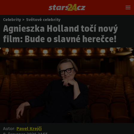
Hl
m
Celebrity
>
Světové celebrity
Nacházíte
Agnieszka Holland točí nový
se
zde:
film: Bude o slavné herečce!
Autor:
Pavel Krejčí