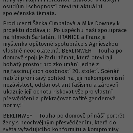
osudům i schopností otevírat aktuální
společenská témata.
Producenti Šárka Cimbalová a Mike Downey k
projektu dodávají: „Po úspěchu naší spolupráce
na filmech Šarlatán, HRANICE a Franz je
myšlenka opětovné spolupráce s Agnieszkou
vlastně neodolatelná. BERLINWEH – Touha po
domově spojuje řadu témat, která otevírají
bohatý prostor pro zkoumání jedné z
nejfascinujících osobností 20. století. Scénář
nabízí pronikavý pohled na její nekompromisní
nezávislost, oddanost antifašismu a zároveň
ukazuje její ochotu riskovat vše pro vlastní
přesvědčení a překračovat zažité genderové
normy.“
BERLINWEH – Touha po domově přináší portrét
ženy s neochvějným přesvědčením, která do
světa vyžadujícího konformitu a kompromisy