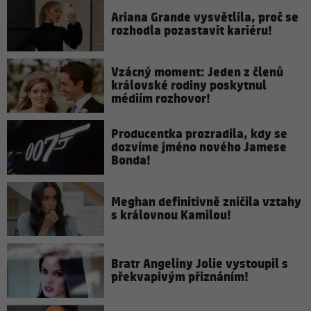
Ariana Grande vysvětlila, proč se
rozhodla pozastavit kariéru!
Vzácný moment: Jeden z členů
královské rodiny poskytnul
médiím rozhovor!
Producentka prozradila, kdy se
dozvíme jméno nového Jamese
Bonda!
Meghan definitivně zničila vztahy
s královnou Kamilou!
Bratr Angeliny Jolie vystoupil s
překvapivým přiznáním!