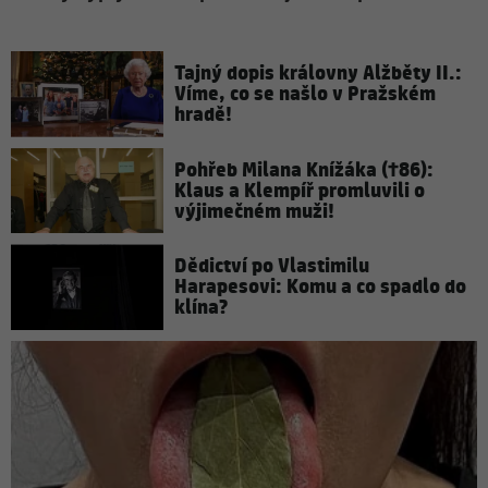
Tajný dopis královny Alžběty II.:
Víme, co se našlo v Pražském
hradě!
Pohřeb Milana Knížáka (†86):
Klaus a Klempíř promluvili o
výjimečném muži!
Dědictví po Vlastimilu
Harapesovi: Komu a co spadlo do
klína?