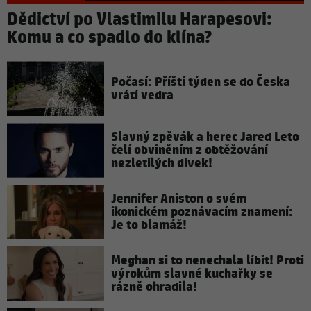
Dědictví po Vlastimilu Harapesovi:
Komu a co spadlo do klína?
Počasí: Příští týden se do Česka
vrátí vedra
Slavný zpěvák a herec Jared Leto
čelí obviněním z obtěžování
nezletilých dívek!
Jennifer Aniston o svém
ikonickém poznávacím znamení:
Je to blamáž!
Meghan si to nenechala líbit! Proti
výrokům slavné kuchařky se
rázně ohradila!