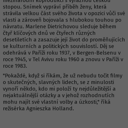
mezinárodní koprodukci s výraznou českou
stopou. Snímek vypráví příběh ženy, která
strávila velkou část svého života v opozici vůči své
vlasti a zároveň bojovala s hlubokou touhou po
návratu. Marlene Dietrichovou sleduje během
čtyř klíčových dnů ve čtyřech různých
desetiletích a zasazuje její život do proměňujících
se kulturních a politických souvislostí. Děj se
odehrává v Paříži roku 1937, v Bergen-Belsenu v
roce 1945, v Tel Avivu roku 1960 a znovu v Paříži v
roce 1983.
"Pokaždé, když si říkám, že už nebudu točit filmy
o skutečných, slavných lidech, se z minulosti
vynoří někdo, kdo mi položí ty nejdůležitější a
nejaktuálnější otázky a v jehož rozhodnutích
mohu najít své vlastní volby a úzkosti," říká
režisérka Agnieszka Holland.