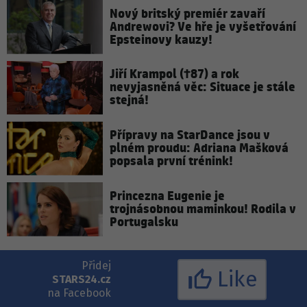
Nový britský premiér zavaří
Andrewovi? Ve hře je vyšetřování
Epsteinovy kauzy!
Jiří Krampol (†87) a rok
nevyjasněná věc: Situace je stále
stejná!
Přípravy na StarDance jsou v
plném proudu: Adriana Mašková
popsala první trénink!
Princezna Eugenie je
trojnásobnou maminkou! Rodila v
Portugalsku
Přidej
Like
STARS24.cz
na Facebook