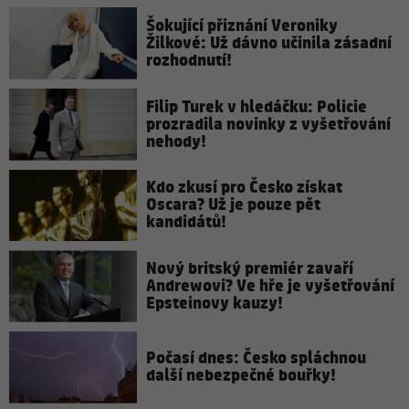
Šokující přiznání Veroniky
Žilkové: Už dávno učinila zásadní
rozhodnutí!
Filip Turek v hledáčku: Policie
prozradila novinky z vyšetřování
nehody!
Kdo zkusí pro Česko získat
Oscara? Už je pouze pět
kandidátů!
Nový britský premiér zavaří
Andrewovi? Ve hře je vyšetřování
Epsteinovy kauzy!
Počasí dnes: Česko spláchnou
další nebezpečné bouřky!