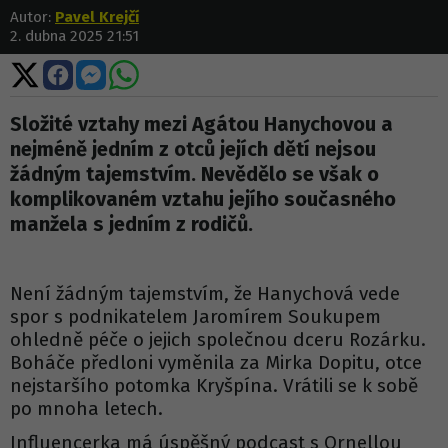
Autor:
Pavel Krejčí
2. dubna 2025 21:51
Sdílet
Sdílet
Sdílet
Sdílet
na
na
na
na
X
Facebooku
Messengeru
WhatsApp
Složité vztahy mezi Agátou Hanychovou a
nejméně jedním z otců jejích dětí nejsou
žádným tajemstvím. Nevědělo se však o
komplikovaném vztahu jejího současného
manžela s jedním z rodičů.
Není žádným tajemstvím, že Hanychová vede
spor s podnikatelem Jaromírem Soukupem
ohledně péče o jejich společnou dceru Rozárku.
Boháče předloni vyměnila za Mirka Dopitu, otce
nejstaršího potomka Kryšpína. Vrátili se k sobě
po mnoha letech.
Influencerka má úspěšný podcast s Ornellou