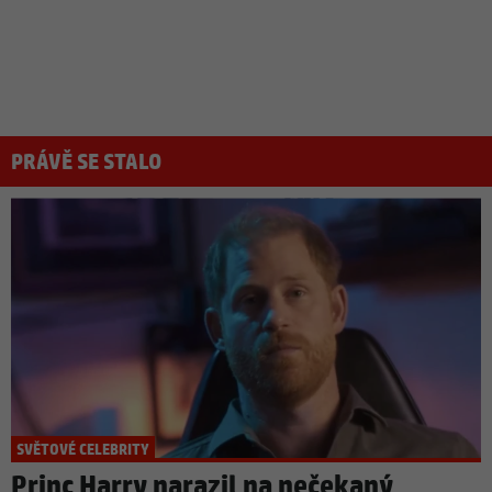
PRÁVĚ SE STALO
SVĚTOVÉ CELEBRITY
Princ Harry narazil na nečekaný