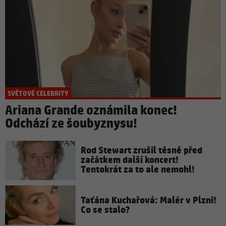
SVĚTOVÉ CELEBRITY
Ariana Grande oznámila konec!
Odchází ze šoubyznysu!
Rod Stewart zrušil těsně před
začátkem další koncert!
Tentokrát za to ale nemohl!
Taťána Kuchařová: Malér v Plzni!
Co se stalo?