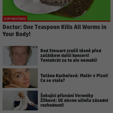
Doctor: One Teaspoon Kills All Worms in
Your Body!
Rod Stewart zrušil těsně před
začátkem další koncert!
Tentokrát za to ale nemohl!
Taťána Kuchařová: Malér v Plzni!
Co se stalo?
Šokující přiznání Veroniky
Žilkové: Už dávno učinila zásadní
rozhodnutí!