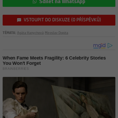
Sdílet na WhatsApp
VSTOUPIT DO DISKUZE (0 PŘÍSPĚVKŮ)
TÉMATA:
Agáta Hanychová
Miroslav Dopita