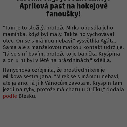
Aprílová past na hokejové
fanoušky!
"Tam je to složitý, protože Mirka opustila jeho
maminka, když byl malý. Takže ho vychovával
otec. On se s mámou nebaví," vysvětlila Agáta.
Sama ale s manželovou matkou kontakt udržuje.
"Já se s ní bavím, protože to je babička Kryšpína
a on u ní byl v létě na prázdninách," sdělila.
Hanychová ozřejmila, že prostředníkem je
Mirkova sestra Jana. "Mirek se s mámou nebaví,
ale já ano. Já jí k Vánocům zavolám, Kryšpín tam
jezdí na ryby, protože má chatu u Orlíku," dodala
podle
Blesku.