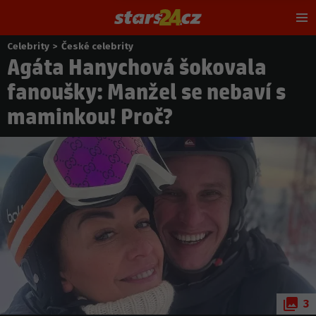
Hl
m
Celebrity
>
České celebrity
Nacházíte
Agáta Hanychová šokovala
se
zde:
fanoušky: Manžel se nebaví s
maminkou! Proč?
3