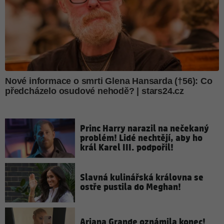
Princ Harry narazil na nečekaný
problém! Lidé nechtějí, aby ho
král Karel III. podpořil!
Slavná kulinářská královna se
ostře pustila do Meghan!
Ariana Grande oznámila konec!