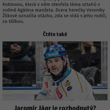
Koktovou, která v něm otevřela téma vztahů v
rodině Agátina manžela. Dcera herečky Veroniky
Žilkové označila otázku, zda se vídá s jeho rodiči,
za těžkou.
Čtěte také
Jaromír Jágr je rozhodnutý?