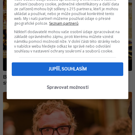
zařízení (soubory cookie, jedinečné identifikátory a další data
ze zařízení) mohou být sdíleny s 215 partnera, kteří je mohou
ukládat a používat, nebo je může používat konkrétně tento
web. My i naši partneři můžeme používat údaje o přesné
geografické poloze.
Seznam partnerů
Někteří dodavatelé mohou vaše osobní údaje zpracovávat na
základě oprávněného zájmu, proti kterému můžete vznést
námitku pomocí možností níže. V dolní části této stránky nebo
v nabídce webu hledejte odkaz ke správě nebo odvolání
souhlasu v nastavení ochrany soukromí a souborů cookie.
JUPÍÍÍ, SOUHLASÍM
Spravovat možnosti