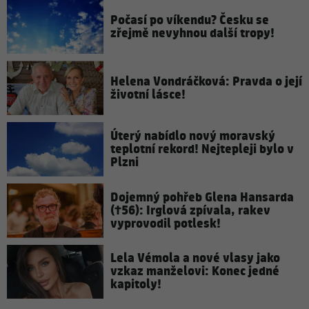
Počasí po víkendu? Česku se
zřejmě nevyhnou další tropy!
Helena Vondráčková: Pravda o její
životní lásce!
Úterý nabídlo nový moravský
teplotní rekord! Nejtepleji bylo v
Plzni
Dojemný pohřeb Glena Hansarda
(†56): Irglová zpívala, rakev
vyprovodil potlesk!
Lela Vémola a nové vlasy jako
vzkaz manželovi: Konec jedné
kapitoly!