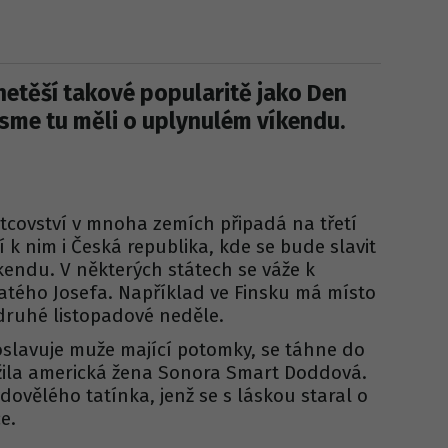
netěší takové popularitě jako Den
 jsme tu měli o uplynulém víkendu.
otcovství v mnoha zemích připadá na třetí
í k nim i Česká republika, kde se bude slavit
kendu. V některých státech se váže k
tého Josefa. Například ve Finsku má místo
druhé listopadové neděle.
 oslavuje muže mající potomky, se táhne do
ložila americká žena Sonora Smart Doddová.
dovělého tatínka, jenž se s láskou staral o
ce.