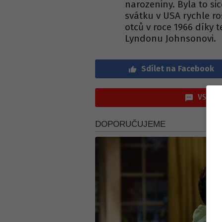
narozeniny. Byla to si
svátku v USA rychle ros
otců v roce 1966 díky
Lyndonu Johnsonovi.
Sdílet na Facebook
VSTOUP