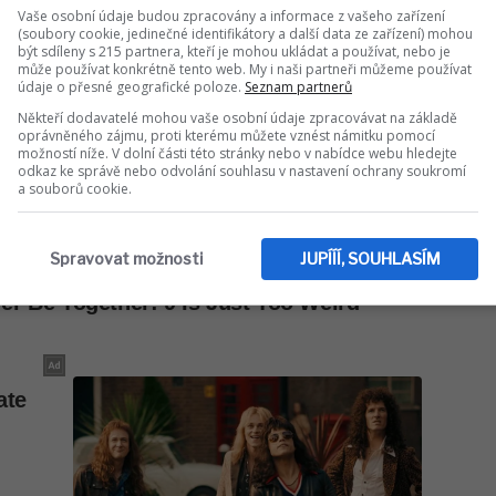
Vaše osobní údaje budou zpracovány a informace z vašeho zařízení
(soubory cookie, jedinečné identifikátory a další data ze zařízení) mohou
být sdíleny s 215 partnera, kteří je mohou ukládat a používat, nebo je
může používat konkrétně tento web. My i naši partneři můžeme používat
údaje o přesné geografické poloze.
Seznam partnerů
Někteří dodavatelé mohou vaše osobní údaje zpracovávat na základě
oprávněného zájmu, proti kterému můžete vznést námitku pomocí
možností níže. V dolní části této stránky nebo v nabídce webu hledejte
odkaz ke správě nebo odvolání souhlasu v nastavení ochrany soukromí
a souborů cookie.
Spravovat možnosti
JUPÍÍÍ, SOUHLASÍM