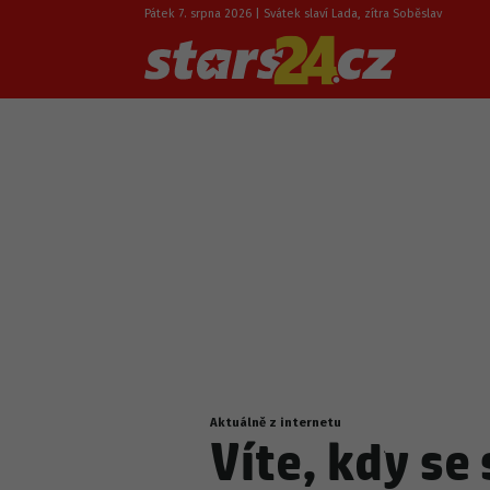
Pátek 7. srpna 2026 | Svátek slaví Lada, zítra Soběslav
Aktuálně z internetu
Nacházíte
Víte, kdy se
se
zde: