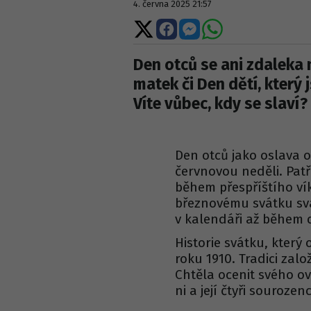
4. června 2025 21:57
Sdílet
Sdílet
Sdílet
Sdílet
na
na
na
na
X
Facebooku
Messengeru
WhatsApp
Den otců se ani zdaleka 
matek či Den dětí, který
Víte vůbec, kdy se slaví?
Den otců jako oslava 
červnovou neděli. Patř
během přespříštího ví
březnovému svátku sva
v kalendáři až během 
Historie svátku, který
roku 1910. Tradici za
Chtěla ocenit svého ov
ni a její čtyři sourozen