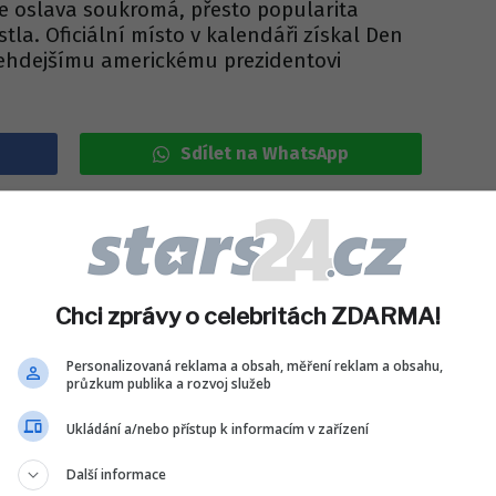
ce oslava soukromá, přesto popularita
tla. Oficiální místo v kalendáři získal Den
 tehdejšímu americkému prezidentovi
Sdílet na WhatsApp
IT DO DISKUZE (0 PŘÍSPĚVKŮ)
Chci zprávy o celebritách ZDARMA!
Personalizovaná reklama a obsah, měření reklam a obsahu,
průzkum publika a rozvoj služeb
Ukládání a/nebo přístup k informacím v zařízení
Další informace