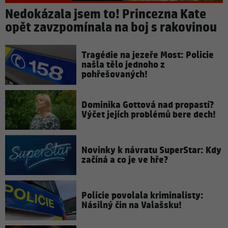
Nedokázala jsem to! Princezna Kate
opět zavzpomínala na boj s rakovinou
Tragédie na jezeře Most: Policie
našla tělo jednoho z
pohřešovaných!
Dominika Gottová nad propastí?
Výčet jejích problémů bere dech!
Novinky k návratu SuperStar: Kdy
začíná a co je ve hře?
Policie povolala kriminalisty:
Násilný čin na Valašsku!