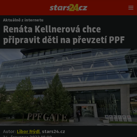
Hl
m
Aktuálně z internetu
Nacházíte
Renáta Kellnerová chce
se
zde:
připravit děti na převzetí PPF
Autor:
Libor Frýdl
,
stars24.cz