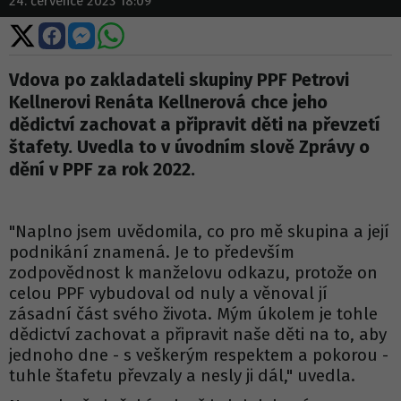
24. července 2023 18:09
Sdílet
Sdílet
Sdílet
Sdílet
na
na
na
na
X
Facebooku
Messengeru
WhatsApp
Vdova po zakladateli skupiny PPF Petrovi
Kellnerovi Renáta Kellnerová chce jeho
dědictví zachovat a připravit děti na převzetí
štafety. Uvedla to v úvodním slově Zprávy o
dění v PPF za rok 2022.
"Naplno jsem uvědomila, co pro mě skupina a její
podnikání znamená. Je to především
zodpovědnost k manželovu odkazu, protože on
celou PPF vybudoval od nuly a věnoval jí
zásadní část svého života. Mým úkolem je tohle
dědictví zachovat a připravit naše děti na to, aby
jednoho dne - s veškerým respektem a pokorou -
tuhle štafetu převzaly a nesly ji dál," uvedla.