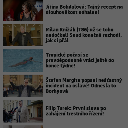
Jiřina Bohdalová: Tajný recept na
dlouhověkost odhalen!
Milan Knížák (†86) už se toho
nedočkal! Soud konečně rozhodl,
jak si přál
Tropické počasí se
pravděpodobně vrátí ještě do
konce týdne!
Štefan Margita popsal nešťastný
incident na oslavě! Odnesla to
Borhyová
Filip Turek: První slova po
zahájení trestního řízení!