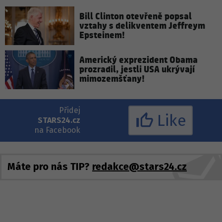
Bill Clinton otevřeně popsal
vztahy s delikventem Jeffreym
Epsteinem!
Americký exprezident Obama
prozradil, jestli USA ukrývají
mimozemšťany!
Přidej
Like
STARS24.cz
na Facebook
Máte pro nás TIP?
redakce@stars24.cz