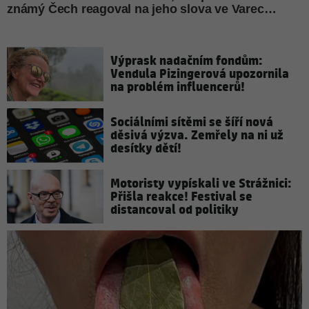
Výprask nadačním fondům:
Vendula Pizingerová upozornila
na problém influencerů!
Sociálními sítěmi se šíří nová
děsivá výzva. Zemřely na ni už
desítky dětí!
Motoristy vypískali ve Strážnici:
Přišla reakce! Festival se
distancoval od politiky