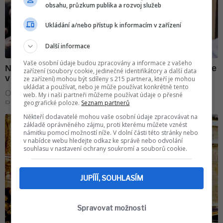
obsahu, průzkum publika a rozvoj služeb
Ukládání a/nebo přístup k informacím v zařízení
Další informace
Vaše osobní údaje budou zpracovány a informace z vašeho
zařízení (soubory cookie, jedinečné identifikátory a další data
ze zařízení) mohou být sdíleny s 215 partnera, kteří je mohou
ukládat a používat, nebo je může používat konkrétně tento
web. My i naši partneři můžeme používat údaje o přesné
geografické poloze.
Seznam partnerů
Někteří dodavatelé mohou vaše osobní údaje zpracovávat na
základě oprávněného zájmu, proti kterému můžete vznést
námitku pomocí možností níže. V dolní části této stránky nebo
v nabídce webu hledejte odkaz ke správě nebo odvolání
souhlasu v nastavení ochrany soukromí a souborů cookie.
JUPÍÍÍ, SOUHLASÍM
Spravovat možnosti