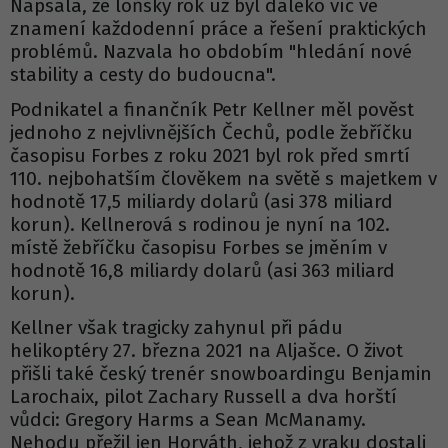
Napsala, že loňský rok už byl daleko víc ve
znamení každodenní práce a řešení praktických
problémů. Nazvala ho obdobím "hledání nové
stability a cesty do budoucna".
Podnikatel a finančník Petr Kellner měl pověst
jednoho z nejvlivnějších Čechů, podle žebříčku
časopisu Forbes z roku 2021 byl rok před smrtí
110. nejbohatším člověkem na světě s majetkem v
hodnotě 17,5 miliardy dolarů (asi 378 miliard
korun). Kellnerová s rodinou je nyní na 102.
místě žebříčku časopisu Forbes se jměním v
hodnotě 16,8 miliardy dolarů (asi 363 miliard
korun).
Kellner však tragicky zahynul při pádu
helikoptéry 27. března 2021 na Aljašce. O život
přišli také český trenér snowboardingu Benjamin
Larochaix, pilot Zachary Russell a dva horští
vůdci: Gregory Harms a Sean McManamy.
Nehodu přežil jen Horváth, jehož z vraku dostali