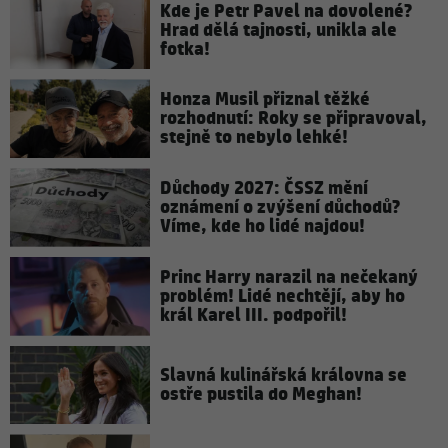
Kde je Petr Pavel na dovolené?
Hrad dělá tajnosti, unikla ale
fotka!
Honza Musil přiznal těžké
rozhodnutí: Roky se připravoval,
stejně to nebylo lehké!
Důchody 2027: ČSSZ mění
oznámení o zvýšení důchodů?
Víme, kde ho lidé najdou!
Princ Harry narazil na nečekaný
problém! Lidé nechtějí, aby ho
král Karel III. podpořil!
Slavná kulinářská královna se
ostře pustila do Meghan!