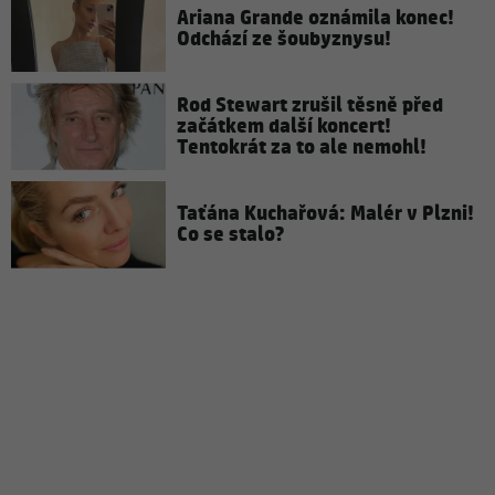
Ariana Grande oznámila konec!
Odchází ze šoubyznysu!
Rod Stewart zrušil těsně před
začátkem další koncert!
Tentokrát za to ale nemohl!
Taťána Kuchařová: Malér v Plzni!
Co se stalo?