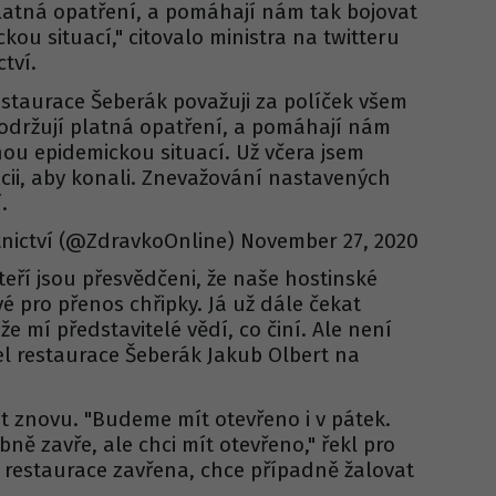
platná opatření, a pomáhají nám tak bojovat
ou situací," citovalo ministra na twitteru
tví.
estaurace Šeberák považuji za políček všem
dodržují platná opatření, a pomáhají nám
ou epidemickou situací. Už včera jsem
cii, aby konali. Znevažování nastavených
.
tnictví (@ZdravkoOnline) November 27, 2020
eří jsou přesvědčeni, že naše hostinské
vé pro přenos chřipky. Já už dále čekat
e mí představitelé vědí, co činí. Ale není
el restaurace Šeberák Jakub Olbert na
t znovu. "Budeme mít otevřeno i v pátek.
ně zavře, ale chci mít otevřeno," řekl pro
restaurace zavřena, chce případně žalovat