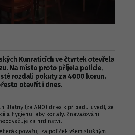
žských Kunraticích ve čtvrtek otevřela
. Na místo proto přijela policie,
icisté rozdali pokuty za 4000 korun.
řesto otevřít i dnes.
Jan Blatný (za ANO) dnes k případu uvedl, že
icii a hygienu, aby konaly. Znevažování
nepovažuje za hrdinství.
Šeberák považuji za políček všem slušným