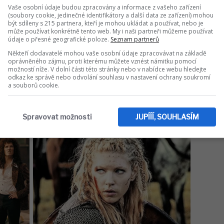
Vaše osobní údaje budou zpracovány a informace z vašeho zařízení
(soubory cookie, jedinečné identifikátory a další data ze zařízení) mohou
být sdíleny s 215 partnera, kteří je mohou ukládat a používat, nebo je
může používat konkrétně tento web. My i naši partneři můžeme používat
údaje o přesné geografické poloze.
Seznam partnerů
Někteří dodavatelé mohou vaše osobní údaje zpracovávat na základě
oprávněného zájmu, proti kterému můžete vznést námitku pomocí
možností níže. V dolní části této stránky nebo v nabídce webu hledejte
odkaz ke správě nebo odvolání souhlasu v nastavení ochrany soukromí
a souborů cookie.
Spravovat možnosti
JUPÍÍÍ, SOUHLASÍM