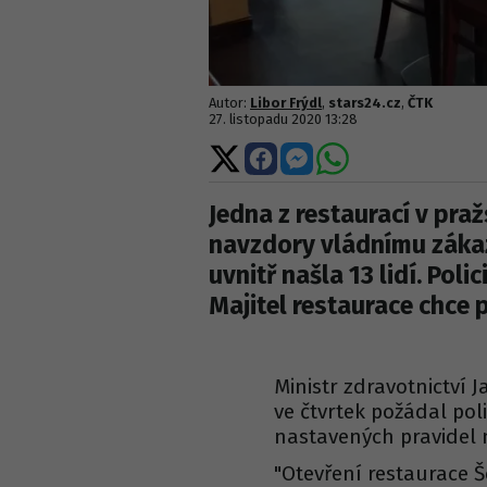
Autor:
Libor Frýdl
,
stars24.cz
,
ČTK
27. listopadu 2020 13:28
Sdílet
Sdílet
Sdílet
Sdílet
na
na
na
na
X
Facebooku
Messengeru
WhatsApp
Jedna z restaurací v pra
navzdory vládnímu zákazu
uvnitř našla 13 lidí. Pol
Majitel restaurace chce p
Ministr zdravotnictví 
ve čtvrtek požádal pol
nastavených pravidel 
"Otevření restaurace 