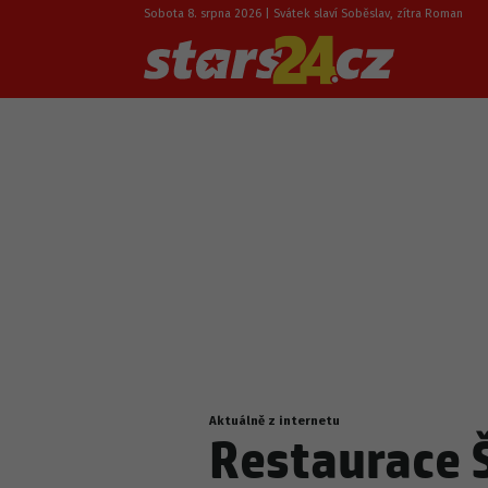
Sobota 8. srpna 2026 | Svátek slaví Soběslav, zítra Roman
Aktuálně z internetu
Nacházíte
Restaurace 
se
zde: