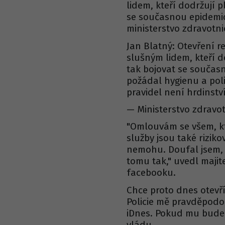
lidem, kteří dodržují 
se současnou epidemick
ministerstvo zdravotnic
Jan Blatný: Otevření r
slušným lidem, kteří 
tak bojovat se současn
požádal hygienu a poli
pravidel není hrdinství
— Ministerstvo zdravo
"Omlouvám se všem, kt
služby jsou také riziko
nemohu. Doufal jsem, ž
tomu tak," uvedl majit
facebooku.
Chce proto dnes otevří
Policie mě pravděpodob
iDnes. Pokud mu bude 
vládu.