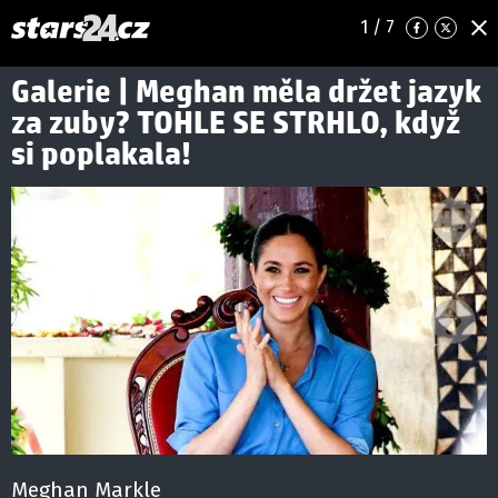
1
/ 7
Galerie | Meghan měla držet jazyk
za zuby? TOHLE SE STRHLO, když
si poplakala!
Ná
Meghan Markle