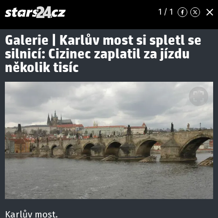
1
/ 1
Galerie | Karlův most si spletl se
silnicí: Cizinec zaplatil za jízdu
několik tisíc
Karlův most.