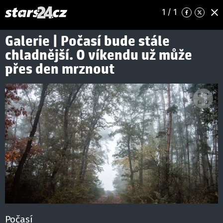
1
/ 1
Galerie | Počasí bude stále
chladnější. O víkendu už může
přes den mrznout
Počasí