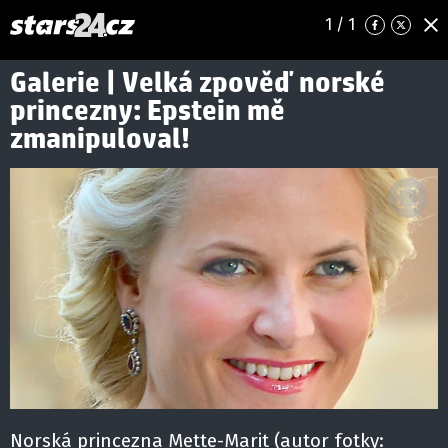
1
/ 1
Galerie | Velká zpověď norské
princezny: Epstein mě
zmanipuloval!
Norská princezna Mette-Marit (autor fotky: