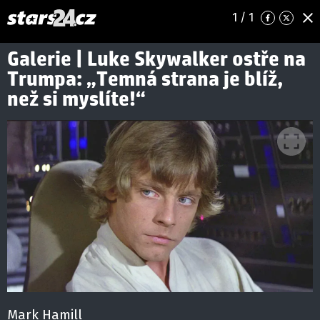
1
/ 1
Galerie | Luke Skywalker ostře na
Trumpa: „Temná strana je blíž,
než si myslíte!“
Mark Hamill