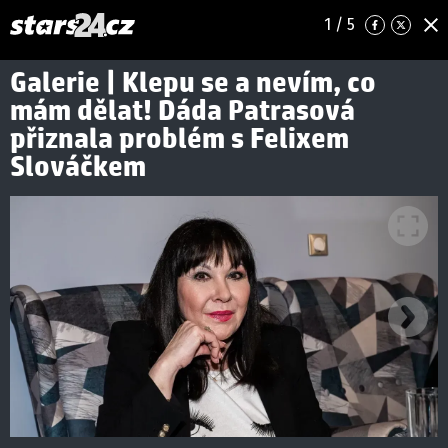
1
/ 5
Galerie | Klepu se a nevím, co
mám dělat! Dáda Patrasová
přiznala problém s Felixem
Slováčkem
Ná