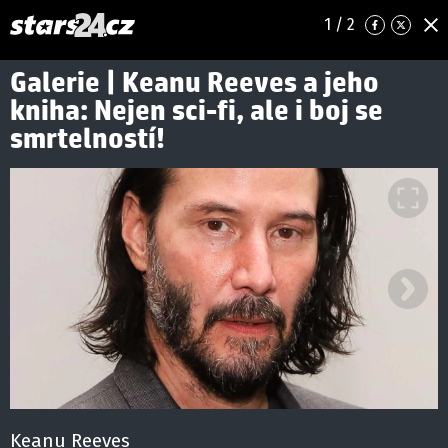
1
/ 2
Galerie | Keanu Reeves a jeho
kniha: Nejen sci-fi, ale i boj se
smrtelností!
Ná
Keanu Reeves