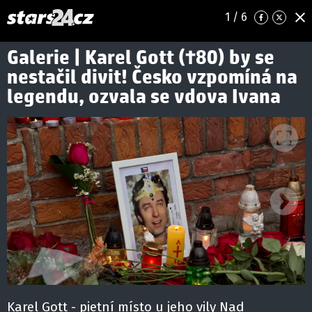
1
/ 6
Galerie | Karel Gott (†80) by se
nestačil divit! Česko vzpomíná na
legendu, ozvala se vdova Ivana
Ná
Karel Gott - pietní místo u jeho vily Nad