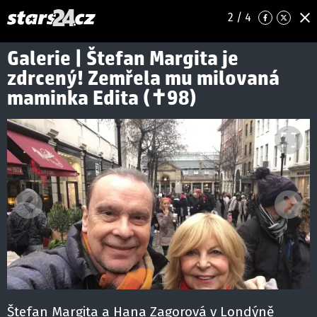
2
/ 4
Galerie | Štefan Margita je
zdrcený! Zemřela mu milovaná
maminka Edita (✝98)
Předchozí
Ná
Štefan Margita a Hana Zagorová v Londýně