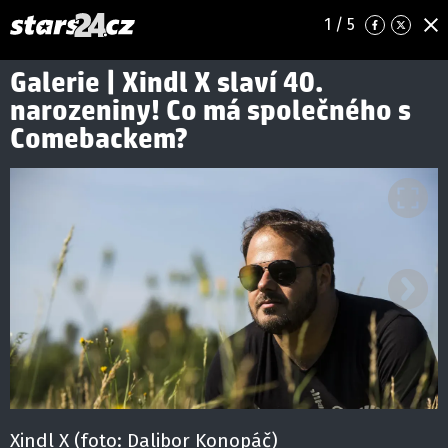
1
/ 5
Galerie | Xindl X slaví 40.
narozeniny! Co má společného s
Comebackem?
Ná
Xindl X (foto: Dalibor Konopáč)